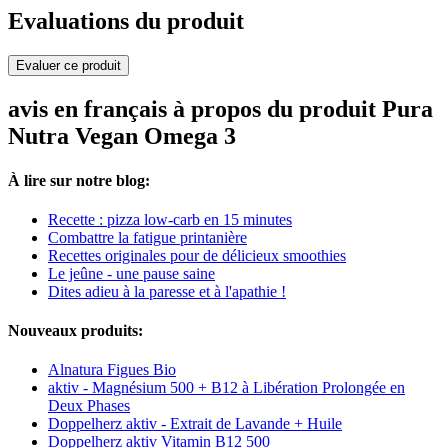
Evaluations du produit
Evaluer ce produit
avis en français à propos du produit Pura
Nutra Vegan Omega 3
À lire sur notre blog:
Recette : pizza low-carb en 15 minutes
Combattre la fatigue printanière
Recettes originales pour de délicieux smoothies
Le jeûne - une pause saine
Dites adieu à la paresse et à l'apathie !
Nouveaux produits:
Alnatura Figues Bio
aktiv - Magnésium 500 + B12 à Libération Prolongée en
Deux Phases
Doppelherz aktiv - Extrait de Lavande + Huile
Doppelherz aktiv Vitamin B12 500