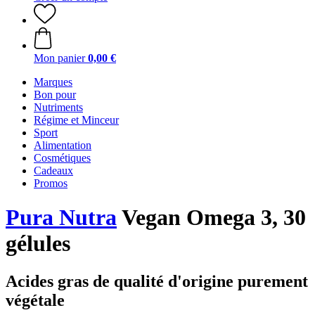
Mon panier
0,00 €
Marques
Bon pour
Nutriments
Régime et Minceur
Sport
Alimentation
Cosmétiques
Cadeaux
Promos
Pura Nutra
Vegan Omega 3, 30
gélules
Acides gras de qualité d'origine purement
végétale