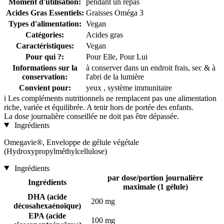
Moment d'utilisation:
pendant un repas
Acides Gras Essentiels:
Graisses Oméga 3
Types d'alimentation:
Vegan
Catégories:
Acides gras
Caractéristiques:
Vegan
Pour qui ?:
Pour Elle, Pour Lui
Informations sur la
à conserver dans un endroit frais, sec & à
conservation:
l'abri de la lumière
Convient pour:
yeux , système immunitaire
i
Les compléments nutritionnels ne remplacent pas une alimentation
riche, variée et équilibrée. A tenir hors de portée des enfants.
La dose journalière conseillée ne doit pas être dépassée.
Ingrédients
Omegavie®, Enveloppe de gélule végétale
(Hydroxypropylméthylcellulose)
Ingrédients
par dose/portion journalière
Ingrédients
maximale (1 gélule)
DHA (acide
200 mg
décosahexaénoïque)
EPA (acide
100 mg