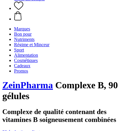
Marques
Bon pour
Nutriments
Régime et Minceur
Sport
Alimentation
Cosmétiques
Cadeaux
Promos
ZeinPharma
Complexe B, 90
gélules
Complexe de qualité contenant des
vitamines B soigneusement combinées