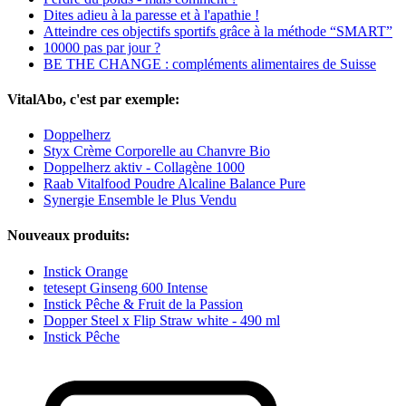
Dites adieu à la paresse et à l'apathie !
Atteindre ces objectifs sportifs grâce à la méthode “SMART”
10000 pas par jour ?
BE THE CHANGE : compléments alimentaires de Suisse
VitalAbo, c'est par exemple:
Doppelherz
Styx Crème Corporelle au Chanvre Bio
Doppelherz aktiv - Collagène 1000
Raab Vitalfood Poudre Alcaline Balance Pure
Synergie Ensemble le Plus Vendu
Nouveaux produits:
Instick Orange
tetesept Ginseng 600 Intense
Instick Pêche & Fruit de la Passion
Dopper Steel x Flip Straw white - 490 ml
Instick Pêche