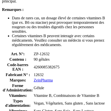
principal.
Remarques :
Dans de rares cas, un dosage élevé de certaines vitamines B
(par ex. B6 ou niacine) peut provoquer temporairement des
rougeurs ou des troubles digestifs chez les personnes
sensibles.
Certaines vitamines B peuvent interagir avec certains
médicaments. Veuillez consulter un médecin si vous prenez
régulièrement des médicaments.
Art. N°:
ZP-12632
Contenu :
90 gélules
Code-barres
4260085382675
EAN :
Fabricant N° :
12632
Marques:
ZeinPharma
Forme
Gélule
d'Administration:
Vitamines:
Vitamine B, Combinaisons de Vitamine B
Types
Vegan, Végétarien, Sans gluten , Sans lactose
d'alimentation:
Allergènes:
Sans Gluten, Sans Soja , Sans Lactose