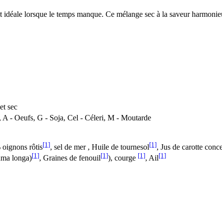
t idéale lorsque le temps manque. Ce mélange sec à la saveur harmonieu
et sec
, A - Oeufs, G - Soja, Cel - Céleri, M - Moutarde
[1]
[1]
 oignons rôtis
, sel de mer , Huile de tournesol
, Jus de carotte conc
[1]
[1]
[1]
[1]
uma longa)
, Graines de fenouil
), courge
, Ail