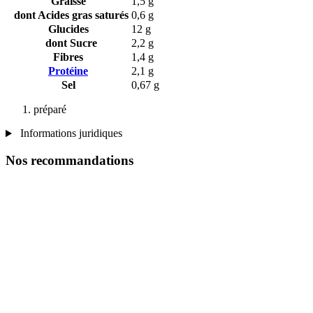
Graisse
1,5 g
dont Acides gras saturés
0,6 g
Glucides
12 g
dont Sucre
2,2 g
Fibres
1,4 g
Protéine
2,1 g
Sel
0,67 g
préparé
Informations juridiques
Nos recommandations