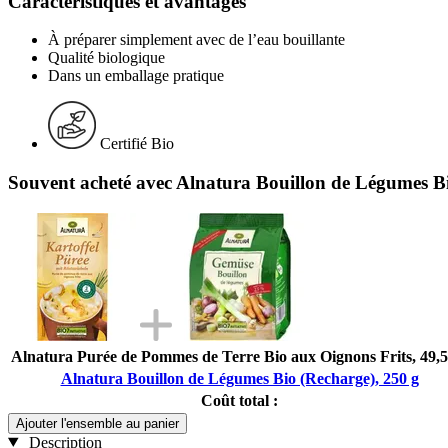
Caractéristiques et avantages
À préparer simplement avec de l’eau bouillante
Qualité biologique
Dans un emballage pratique
Certifié Bio
Souvent acheté avec Alnatura Bouillon de Légumes Bi
Alnatura Purée de Pommes de Terre Bio aux Oignons Frits, 49,5
Alnatura Bouillon de Légumes Bio (Recharge), 250 g
Coût total :
Ajouter l'ensemble au panier
Description