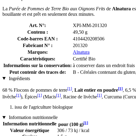
La
Purée de Pommes de Terre Bio aux Oignons Frits
de
Alnatura
es
bouillante et est prêt en seulement deux minutes.
Art. N°:
XPI-MM-201320
Contenu :
49,50 g
Code-barres EAN :
4104420208506
Fabricant N° :
201320
Marques:
Alnatura
Caractéristiques:
Certifié Bio
Informations sur la conservation:
à conserver dans un endroit frais 
Peut contenir des traces de:
B - Céréales contenant du gluten
Ingrédients
[1]
[1]
68 % Flocons de pommes de terre
,
Lait entier en poudre
, 6,5 %
[1]
[1]
[1]
[1]
livèche
), Épices
(Macis
, Racine de livèche
, Curcuma (Curc
issu de l'agriculture biologique
Information nutritionnelle
[1]
Information nutritionnelle
pour (100 g)
Valeur énergétique
306 / 73 kj / kcal