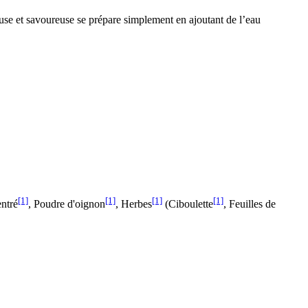
se et savoureuse se prépare simplement en ajoutant de l’eau
[1]
[1]
[1]
[1]
entré
, Poudre d'oignon
, Herbes
(Ciboulette
, Feuilles de