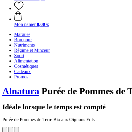
Mon panier
0,00 €
Marques
Bon pour
Nutriments
Régime et Minceur
Sport
Alimentation
Cosmétiques
Cadeaux
Promos
Alnatura
Purée de Pommes de Te
Idéale lorsque le temps est compté
Purée de Pommes de Terre Bio aux Oignons Frits