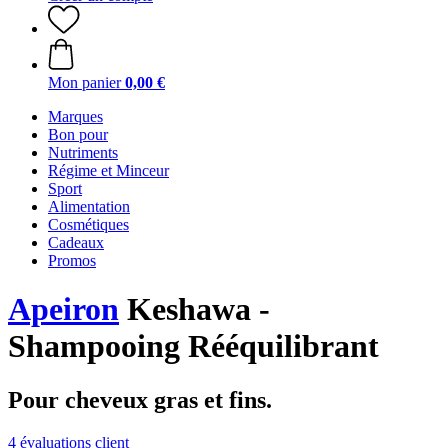
Mon panier
0,00 €
Marques
Bon pour
Nutriments
Régime et Minceur
Sport
Alimentation
Cosmétiques
Cadeaux
Promos
Apeiron
Keshawa -
Shampooing Rééquilibrant
Pour cheveux gras et fins.
4 évaluations client