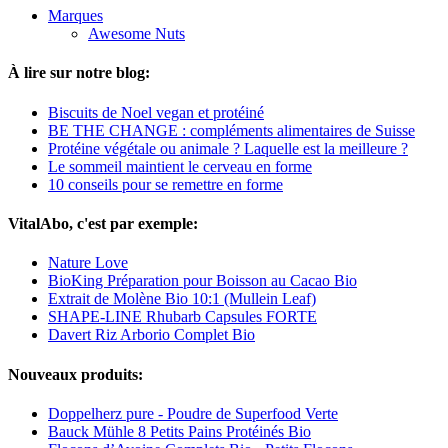
Marques
Awesome Nuts
À lire sur notre blog:
Biscuits de Noel vegan et protéiné
BE THE CHANGE : compléments alimentaires de Suisse
Protéine végétale ou animale ? Laquelle est la meilleure ?
Le sommeil maintient le cerveau en forme
10 conseils pour se remettre en forme
VitalAbo, c'est par exemple:
Nature Love
BioKing Préparation pour Boisson au Cacao Bio
Extrait de Molène Bio 10:1 (Mullein Leaf)
SHAPE-LINE Rhubarb Capsules FORTE
Davert Riz Arborio Complet Bio
Nouveaux produits:
Doppelherz pure - Poudre de Superfood Verte
Bauck Mühle 8 Petits Pains Protéinés Bio