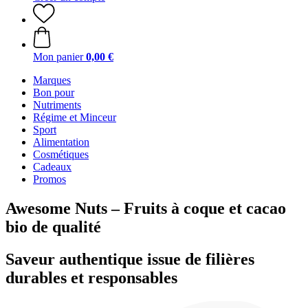
Mon panier
0,00 €
Marques
Bon pour
Nutriments
Régime et Minceur
Sport
Alimentation
Cosmétiques
Cadeaux
Promos
Awesome Nuts – Fruits à coque et cacao
bio de qualité
Saveur authentique issue de filières
durables et responsables