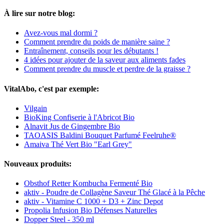
À lire sur notre blog:
Avez-vous mal dormi ?
Comment prendre du poids de manière saine ?
Entraînement, conseils pour les débutants !
4 idées pour ajouter de la saveur aux aliments fades
Comment prendre du muscle et perdre de la graisse ?
VitalAbo, c'est par exemple:
Vilgain
BioKing Confiserie à l'Abricot Bio
Alnavit Jus de Gingembre Bio
TAOASIS Baldini Bouquet Parfumé Feelruhe®
Amaiva Thé Vert Bio "Earl Grey"
Nouveaux produits:
Obsthof Retter Kombucha Fermenté Bio
aktiv - Poudre de Collagène Saveur Thé Glacé à la Pêche
aktiv - Vitamine C 1000 + D3 + Zinc Depot
Propolia Infusion Bio Défenses Naturelles
Dopper Steel - 350 ml