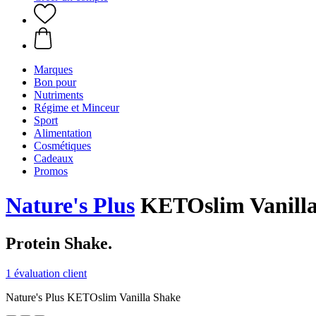
Marques
Bon pour
Nutriments
Régime et Minceur
Sport
Alimentation
Cosmétiques
Cadeaux
Promos
Nature's Plus
KETOslim Vanilla
Protein Shake.
1 évaluation client
Nature's Plus KETOslim Vanilla Shake