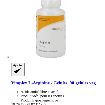
Ajouter
Vitaplex
L-​Arginine -​ Gélules, 90 gélules veg.
Acide aminé libre et actif
Produit idéal pour les sportifs
Produit hypoallergénique
18,79 €
(239,97 € / kg)