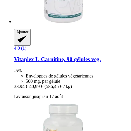
Ajouter
4.0 (1)
Vitaplex
L-​Carnitine, 90 gélules veg.
-5%
Enveloppes de gélules végétariennes
500 mg. par gélule
38,94 €
40,99 €
(586,45 € / kg)
Livraison jusqu'au 17 août