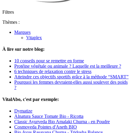
Filtres
Thèmes :
Marques
Vitaplex
À lire sur notre blog:
10 conseils pour se remettre en forme
Protéine végétale ou animale ? Laquelle est la meilleure ?
6 techniques de relaxation contre le stress
Atteindre ces objectifs sportifs grâce à la méthode “SMART”
Pourquoi les femmes devraient-elles aussi soulever des poids
?
VitalAbo, c'est par exemple:
Dymatize
Alnatura Sauce Tomate Bio - Ricotta
Classic Ayurveda Bio Amalaki Churna - en Poudre
Cosmoveda Pointes d'Aneth BIO
Bio Ayus Rasayana Churna - Tridosha Balance