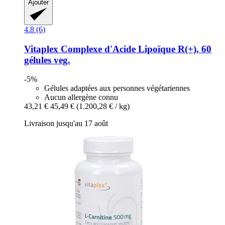
Ajouter
4.8 (6)
Vitaplex
Complexe d'Acide Lipoïque R(+), 60
gélules veg.
-5%
Gélules adaptées aux personnes végétariennes
Aucun allergène connu
43,21 €
45,49 €
(1.200,28 € / kg)
Livraison jusqu'au 17 août