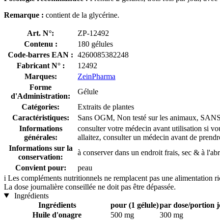
Remarque :
contient de la glycérine.
Art. N°:
ZP-12492
Contenu :
180 gélules
Code-barres EAN :
4260085382248
Fabricant N° :
12492
Marques:
ZeinPharma
Forme
Gélule
d'Administration:
Catégories:
Extraits de plantes
Caractéristiques:
Sans OGM, Non testé sur les animaux, SANS co
Informations
consulter votre médecin avant utilisation si 
générales:
allaitez, consulter un médecin avant de prend
Informations sur la
à conserver dans un endroit frais, sec & à l'abr
conservation:
Convient pour:
peau
i
Les compléments nutritionnels ne remplacent pas une alimentation rich
La dose journalière conseillée ne doit pas être dépassée.
Ingrédients
Ingrédients
pour (1 gélule)
par dose/portion j
Huile d'onagre
500 mg
300 mg