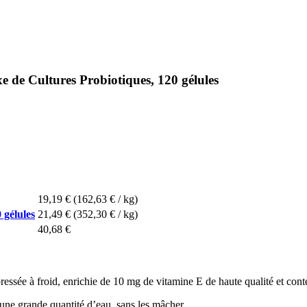
 de Cultures Probiotiques, 120 gélules
19,19 €
(162,63 € / kg)
 gélules
21,49 €
(352,30 € / kg)
40,68 €
essée à froid, enrichie de 10 mg de vitamine E de haute qualité et co
c une grande quantité d’eau, sans les mâcher.