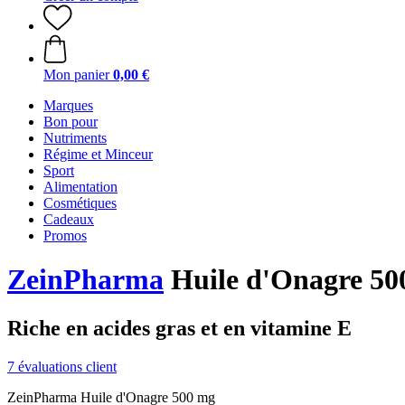
Mon panier
0,00 €
Marques
Bon pour
Nutriments
Régime et Minceur
Sport
Alimentation
Cosmétiques
Cadeaux
Promos
ZeinPharma
Huile d'Onagre 500
Riche en acides gras et en vitamine E
7 évaluations client
ZeinPharma Huile d'Onagre 500 mg